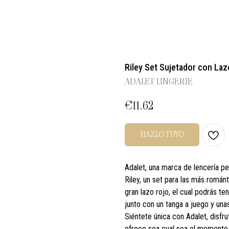
Riley Set Sujetador con Laz
ADALET LINGERIE
€
11.62
HAZLO TUYO
Adalet, una marca de lencería p
Riley, un set para las más román
gran lazo rojo, el cual podrás te
junto con un tanga a juego y unas
Siéntete única con Adalet, disfru
ofrece sea cual sea el momento d