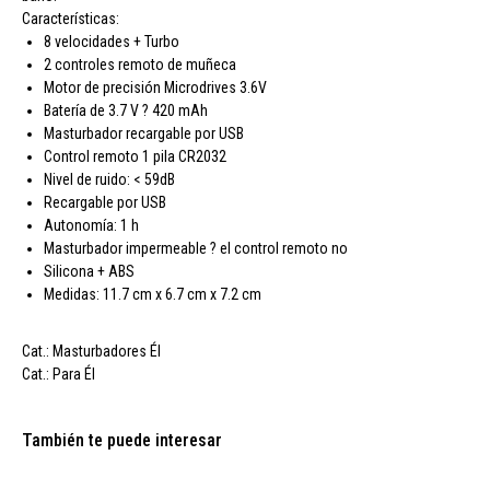
Características:
8 velocidades + Turbo
2 controles remoto de muñeca
Motor de precisión Microdrives 3.6V
Batería de 3.7 V ? 420 mAh
Masturbador recargable por USB
Control remoto 1 pila CR2032
Nivel de ruido: < 59dB
Recargable por USB
Autonomía: 1 h
Masturbador impermeable ? el control remoto no
Silicona + ABS
Medidas: 11.7 cm x 6.7 cm x 7.2 cm
Cat.: Masturbadores Él
Cat.: Para Él
También te puede interesar